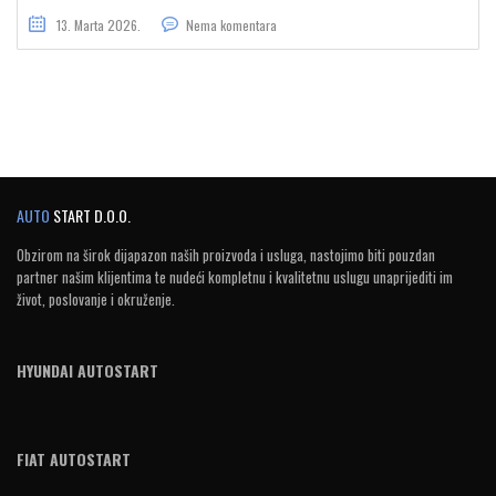
13. Marta 2026.
Nema komentara
AUTO
START D.O.O.
Obzirom na širok dijapazon naših proizvoda i usluga, nastojimo biti pouzdan
partner našim klijentima te nudeći kompletnu i kvalitetnu uslugu unaprijediti im
život, poslovanje i okruženje.
HYUNDAI AUTOSTART
FIAT AUTOSTART