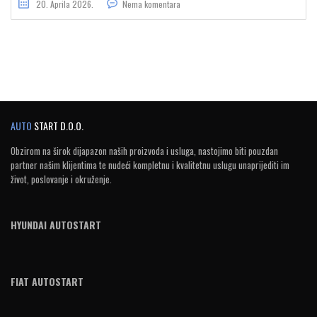
20. Aprila 2026.
Nema komentara
AUTO
START D.O.O.
Obzirom na širok dijapazon naših proizvoda i usluga, nastojimo biti pouzdan
partner našim klijentima te nudeći kompletnu i kvalitetnu uslugu unaprijediti im
život, poslovanje i okruženje.
HYUNDAI AUTOSTART
FIAT AUTOSTART