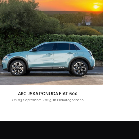
AKCIJSKA PONUDA FIAT 600
on
03 Septembra 2025
,
in
Nekategorisano
o