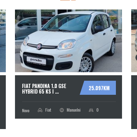
FIAT PANDINA 1.0 GSE
25.097KM
HYBRID 65 KS I ...
0
Fiat
Manuelni
Novo