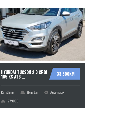
HYUNDAI TUCSON 2.0 CRDI
HYUNDAI 
33.500KM
185 KS AT8 ...
CRDI 7DC
Hyundai
Automatik
Korišteno
Novo
279000