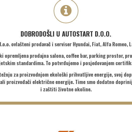
DOBRODOŠLI U AUTOSTART D.O.O.
.o.o. ovlašteni prodavač i serviser Hyundai, Fiat, Alfa Romeo, La
 opremljena prodajna salona, coffee bar, parking prostor, pro
vjetskim standardima. To potvrđujemo i posjedovanjem certifik
 težnju za proizvodnjom ekološki prihvatljive energije, svoj do
tali proizvođači električne energije. Time smo dodatno doprinij
i zaštiti životne okoline.
Ponuda