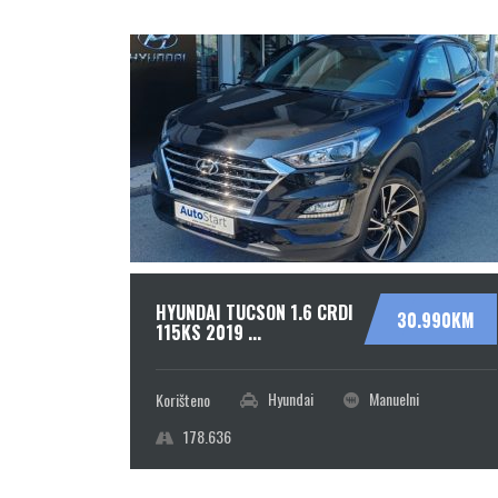
HYUNDAI TUCSON 1.6 CRDI
.700KM
30.990KM
115KS 2019 ...
atik
Hyundai
Manuelni
Korišteno
178.636