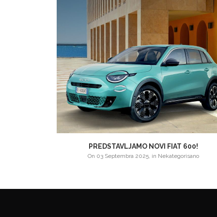
EP® COMPASS
PREDSTAVLJAMO NOVI FIAT 600!
ano
on
03 Septembra 2025
,
in
Nekategorisano