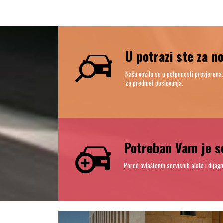
U potrazi ste za 
Naša vozila su u potpunosti provjerena
za predmet poslovanja.
Potreban Vam je se
Pored ovlaštenih servisnih alata i dijag