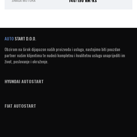
140/190 kW/KS
SNAGA MOTORA
AUTO
START D.O.O.
Obzirom na širok dijapazon naših proizvoda i usluga, nastojimo biti pouzdan
partner našim klijentima te nudeći kompletnu i kvalitetnu uslugu unaprijediti im
život, poslovanje i okruženje.
HYUNDAI AUTOSTART
FIAT AUTOSTART