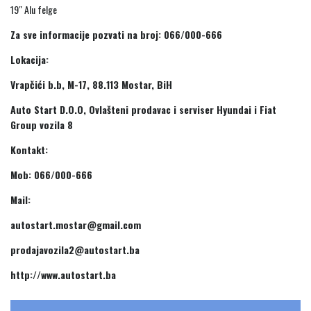
19″ Alu felge
Za sve informacije pozvati na broj: 066/000-666
Lokacija:
Vrapčići b.b, M-17, 88.113 Mostar, BiH
Auto Start D.O.O, Ovlašteni prodavac i serviser Hyundai i Fiat
Group vozila 8
Kontakt:
Mob: 066/000-666
Mail:
autostart.mostar@gmail.com
prodajavozila2@autostart.ba
http://www.autostart.ba