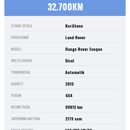
32.700KM
Korišteno
STANJE VOZILA
Land Rover
PROIZVOĐAČ
Range Rover Evoque
MODELI
Dizel
VRSTA GORIVA
Automatik
TRANSMISIJA
2013
GODIŠTE
4X4
POGON
99813 km
KILOMETRAŽA
2179 ccm
ZAPREMINA MOTORA