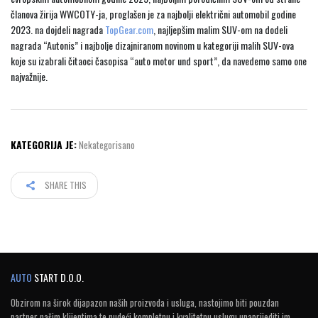
članova žirija WWCOTY-ja, proglašen je za najbolji električni automobil godine
2023. na dojdeli nagrada
TopGear.com
, najljepšim malim SUV-om na dodeli
nagrada “Autonis” i najbolje dizajniranom novinom u kategoriji malih SUV-ova
koje su izabrali čitaoci časopisa “auto motor und sport”, da navedemo samo one
najvažnije.
KATEGORIJA JE:
Nekategorisano
SHARE THIS
AUTO
START D.O.O.
Obzirom na širok dijapazon naših proizvoda i usluga, nastojimo biti pouzdan
partner našim klijentima te nudeći kompletnu i kvalitetnu uslugu unaprijediti im