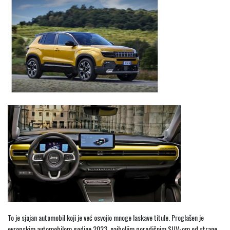
To je sjajan automobil koji je već osvojio mnoge laskave titule. Proglašen je
evropskim automobilom godine 2023, najboljim porodičnim SUV-om od strane