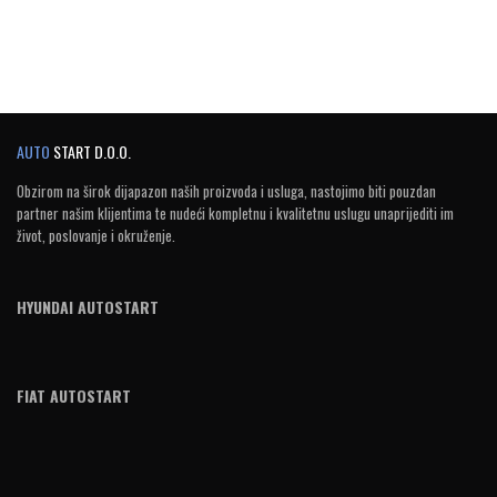
AUTO
START D.O.O.
Obzirom na širok dijapazon naših proizvoda i usluga, nastojimo biti pouzdan
partner našim klijentima te nudeći kompletnu i kvalitetnu uslugu unaprijediti im
život, poslovanje i okruženje.
HYUNDAI AUTOSTART
FIAT AUTOSTART